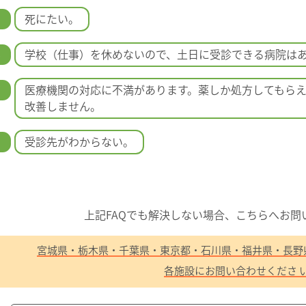
5
死にたい。
6
学校（仕事）を休めないので、土日に受診できる病院は
7
医療機関の対応に不満があります。薬しか処方してもら
改善しません。
8
受診先がわからない。
上記FAQでも解決しない場合、
こちらへお問
宮城県・栃木県・千葉県・東京都・石川県・福井県・長野
各施設にお問い合わせくださ 