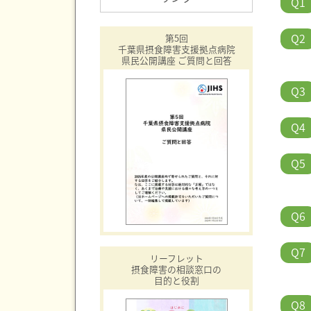
Q1
Q2
第5回
千葉県摂食障害支援拠点病院
県民公開講座 ご質問と回答
Q3
Q4
Q5
Q6
Q7
リーフレット
摂食障害の相談窓口の
目的と役割
Q8